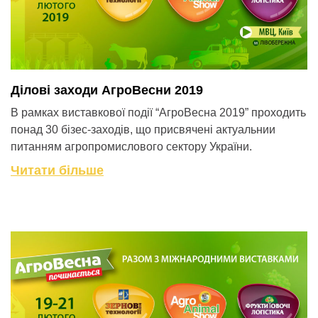
Ділові заходи АгроВесни 2019
В рамках виставкової події “АгроВесна 2019” проходить
понад 30 бізес-заходів, що присвячені актуальнии
питанням агропромислового сектору України.
Читати більше