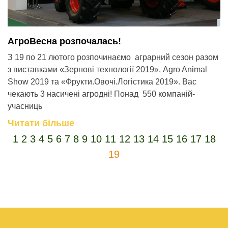
АгроВесна розпочалась!
З 19 по 21 лютого розпочинаємо аграрний сезон разом
з виставками «Зернові технології 2019», Agro Animal
Show 2019 та «Фрукти.Овочі.Логістика 2019». Вас
чекають 3 насичені агродні! Понад 550 компаній-
учасниць
Читати більше
1
2
3
4
5
6
7
8
9
10
11
12
13
14
15
16
17
18
19