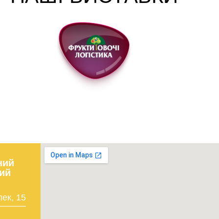
ний
ий
пек, 15