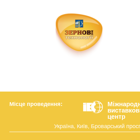
Міжнарод
Місце проведення:
виставков
центр
Україна, Київ, Броварський прос